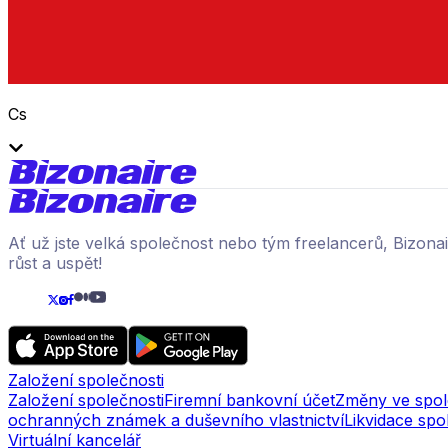
Cs
Ať už jste velká společnost nebo tým freelancerů, Bizon
růst a uspět!
Založení společnosti
Založení společnosti
Firemní bankovní účet
Změny ve spol
ochranných známek a duševního vlastnictví
Likvidace spo
Virtuální kancelář