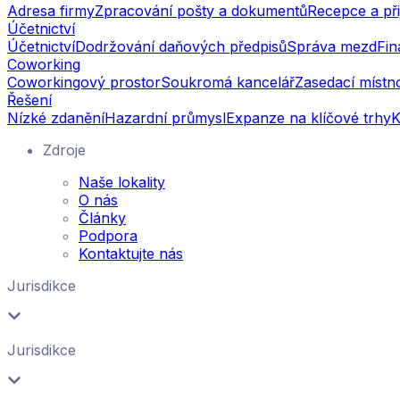
Adresa firmy
Zpracování pošty a dokumentů
Recepce a při
Účetnictví
Účetnictví
Dodržování daňových předpisů
Správa mezd
Fin
Coworking
Coworkingový prostor
Soukromá kancelář
Zasedací místn
Řešení
Nízké zdanění
Hazardní průmysl
Expanze na klíčové trhy
K
Zdroje
Naše lokality
O nás
Články
Podpora
Kontaktujte nás
Jurisdikce
Jurisdikce