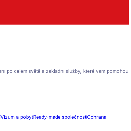
ání po celém světě a základní služby, které vám pomohou
í
Vízum a pobyt
Ready-made společnosti
Ochrana