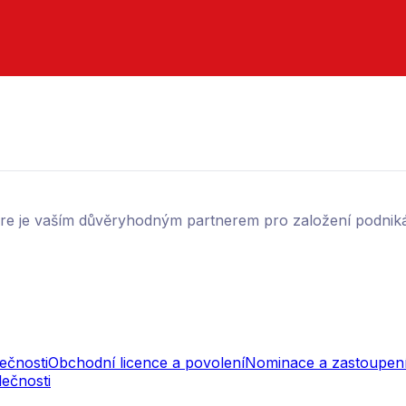
aire je vaším důvěryhodným partnerem pro založení podnik
ečnosti
Obchodní licence a povolení
Nominace a zastoupen
lečnosti