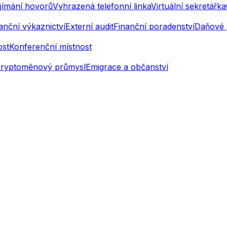
jímání hovorů
Vyhrazená telefonní linka
Virtuální sekretářka
anční výkaznictví
Externí audit
Finanční poradenství
Daňové 
ost
Konferenční místnost
ryptoměnový průmysl
Emigrace a občanství