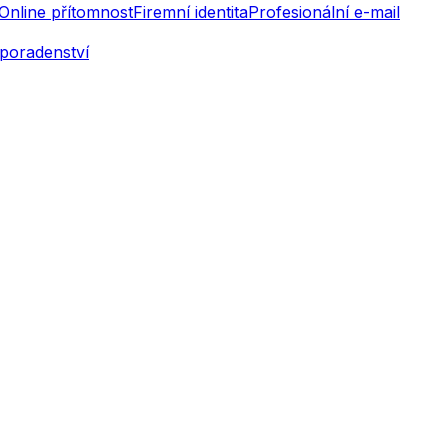
Online přítomnost
Firemní identita
Profesionální e-mail
poradenství