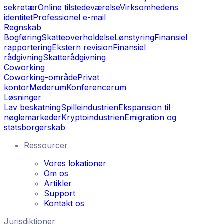
sekretær
Online tilstedeværelse
Virksomhedens
identitet
Professionel e-mail
Regnskab
Bogføring
Skatteoverholdelse
Lønstyring
Finansiel
rapportering
Ekstern revision
Finansiel
rådgivning
Skatterådgivning
Coworking
Coworking-område
Privat
kontor
Møderum
Konferencerum
Løsninger
Lav beskatning
Spilleindustrien
Ekspansion til
nøglemarkeder
Kryptoindustrien
Emigration og
statsborgerskab
Ressourcer
Vores lokationer
Om os
Artikler
Support
Kontakt os
Jurisdiktioner