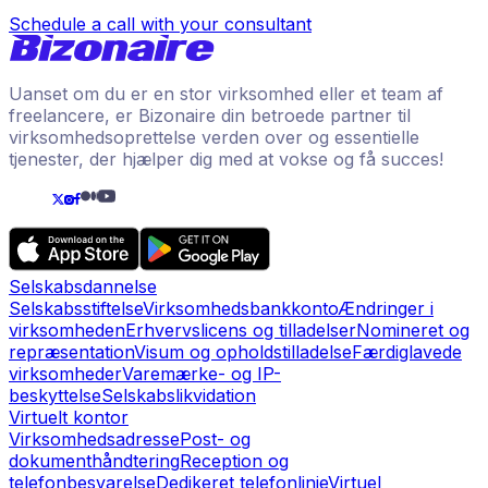
Schedule a call with your consultant
Uanset om du er en stor virksomhed eller et team af
freelancere, er Bizonaire din betroede partner til
virksomhedsoprettelse verden over og essentielle
tjenester, der hjælper dig med at vokse og få succes!
Selskabsdannelse
Selskabsstiftelse
Virksomhedsbankkonto
Ændringer i
virksomheden
Erhvervslicens og tilladelser
Nomineret og
repræsentation
Visum og opholdstilladelse
Færdiglavede
virksomheder
Varemærke- og IP-
beskyttelse
Selskabslikvidation
Virtuelt kontor
Virksomhedsadresse
Post- og
dokumenthåndtering
Reception og
telefonbesvarelse
Dedikeret telefonlinje
Virtuel