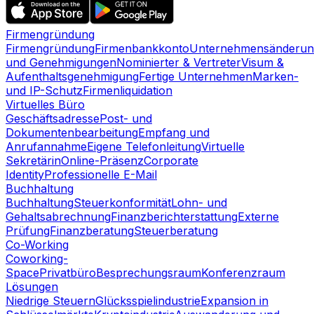
Firmengründung
Firmengründung
Firmenbankkonto
Unternehmensänderun
und Genehmigungen
Nominierter & Vertreter
Visum &
Aufenthaltsgenehmigung
Fertige Unternehmen
Marken-
und IP-Schutz
Firmenliquidation
Virtuelles Büro
Geschäftsadresse
Post- und
Dokumentenbearbeitung
Empfang und
Anrufannahme
Eigene Telefonleitung
Virtuelle
Sekretärin
Online-Präsenz
Corporate
Identity
Professionelle E-Mail
Buchhaltung
Buchhaltung
Steuerkonformität
Lohn- und
Gehaltsabrechnung
Finanzberichterstattung
Externe
Prüfung
Finanzberatung
Steuerberatung
Co-Working
Coworking-
Space
Privatbüro
Besprechungsraum
Konferenzraum
Lösungen
Niedrige Steuern
Glücksspielindustrie
Expansion in