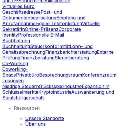
und IP-Schutz
Firmenliquidation
Virtuelles Büro
Geschäftsadresse
Post- und
Dokumentenbearbeitung
Empfang und
Anrufannahme
Eigene Telefonleitung
Virtuelle
Sekretärin
Online-Präsenz
Corporate
Identity
Professionelle E-Mail
Buchhaltung
Buchhaltung
Steuerkonformität
Lohn- und
Gehaltsabrechnung
Finanzberichterstattung
Externe
Prüfung
Finanzberatung
Steuerberatung
Co-Working
Coworking-
Space
Privatbüro
Besprechungsraum
Konferenzraum
Lösungen
Niedrige Steuern
Glücksspielindustrie
Expansion in
Schlüsselmärkte
Kryptoindustrie
Auswanderung und
Staatsbürgerschaft
Ressourcen
Unsere Standorte
Über uns