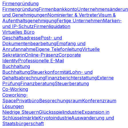
Firmengründung
Firmengründung
Firmenbankkonto
Unternehmensänderun
und Genehmigungen
Nominierter & Vertreter
Visum &
Aufenthaltsgenehmigung
Fertige Unternehmen
Marken-
und IP-Schutz
Firmenliquidation
Virtuelles Büro
Geschäftsadresse
Post- und
Dokumentenbearbeitung
Empfang und
Anrufannahme
Eigene Telefonleitung
Virtuelle
Sekretärin
Online-Präsenz
Corporate
Identity
Professionelle E-Mail
Buchhaltung
Buchhaltung
Steuerkonformität
Lohn- und
Gehaltsabrechnung
Finanzberichterstattung
Externe
Prüfung
Finanzberatung
Steuerberatung
Co-Working
Coworking-
Space
Privatbüro
Besprechungsraum
Konferenzraum
Lösungen
Niedrige Steuern
Glücksspielindustrie
Expansion in
Schlüsselmärkte
Kryptoindustrie
Auswanderung und
Staatsbürgerschaft