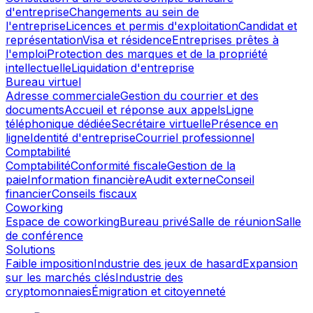
d'entreprise
Changements au sein de
l'entreprise
Licences et permis d'exploitation
Candidat et
représentation
Visa et résidence
Entreprises prêtes à
l'emploi
Protection des marques et de la propriété
intellectuelle
Liquidation d'entreprise
Bureau virtuel
Adresse commerciale
Gestion du courrier et des
documents
Accueil et réponse aux appels
Ligne
téléphonique dédiée
Secrétaire virtuelle
Présence en
ligne
Identité d'entreprise
Courriel professionnel
Comptabilité
Comptabilité
Conformité fiscale
Gestion de la
paie
Information financière
Audit externe
Conseil
financier
Conseils fiscaux
Coworking
Espace de coworking
Bureau privé
Salle de réunion
Salle
de conférence
Solutions
Faible imposition
Industrie des jeux de hasard
Expansion
sur les marchés clés
Industrie des
cryptomonnaies
Émigration et citoyenneté