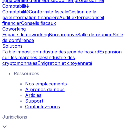
ligne
Identité d'entreprise
Courriel professionnel
Comptabilité
Comptabilité
Conformité fiscale
Gestion de la
paie
Information financière
Audit externe
Conseil
financier
Conseils fiscaux
Coworking
Espace de coworking
Bureau privé
Salle de réunion
Salle
de conférence
Solutions
Faible imposition
Industrie des jeux de hasard
Expansion
sur les marchés clés
Industrie des
cryptomonnaies
Émigration et citoyenneté
Ressources
Nos emplacements
À propos de nous
Articles
Support
Contactez-nous
Juridictions