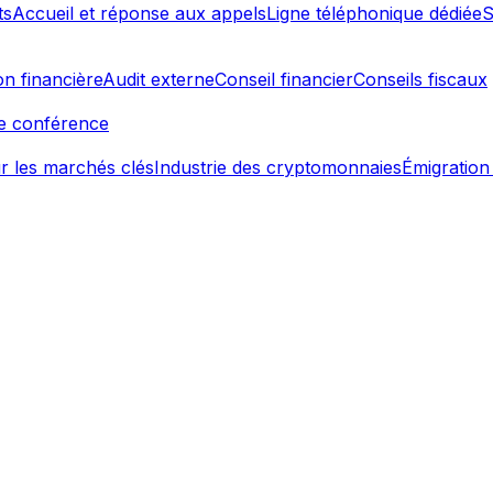
ts
Accueil et réponse aux appels
Ligne téléphonique dédiée
S
on financière
Audit externe
Conseil financier
Conseils fiscaux
de conférence
r les marchés clés
Industrie des cryptomonnaies
Émigration