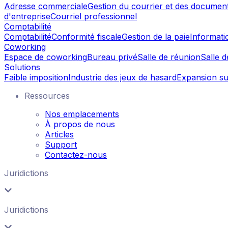
Adresse commerciale
Gestion du courrier et des documen
d'entreprise
Courriel professionnel
Comptabilité
Comptabilité
Conformité fiscale
Gestion de la paie
Informati
Coworking
Espace de coworking
Bureau privé
Salle de réunion
Salle 
Solutions
Faible imposition
Industrie des jeux de hasard
Expansion su
Ressources
Nos emplacements
À propos de nous
Articles
Support
Contactez-nous
Juridictions
Juridictions