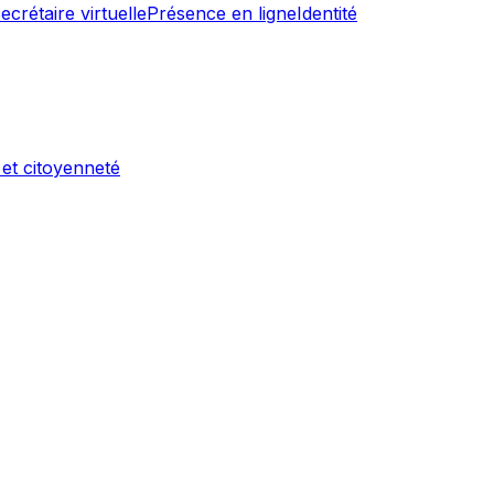
ecrétaire virtuelle
Présence en ligne
Identité
 et citoyenneté