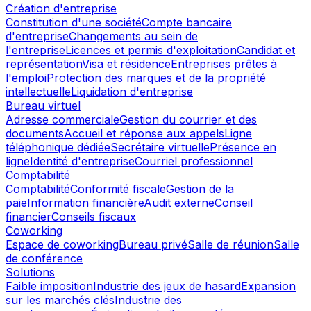
Création d'entreprise
Constitution d'une société
Compte bancaire
d'entreprise
Changements au sein de
l'entreprise
Licences et permis d'exploitation
Candidat et
représentation
Visa et résidence
Entreprises prêtes à
l'emploi
Protection des marques et de la propriété
intellectuelle
Liquidation d'entreprise
Bureau virtuel
Adresse commerciale
Gestion du courrier et des
documents
Accueil et réponse aux appels
Ligne
téléphonique dédiée
Secrétaire virtuelle
Présence en
ligne
Identité d'entreprise
Courriel professionnel
Comptabilité
Comptabilité
Conformité fiscale
Gestion de la
paie
Information financière
Audit externe
Conseil
financier
Conseils fiscaux
Coworking
Espace de coworking
Bureau privé
Salle de réunion
Salle
de conférence
Solutions
Faible imposition
Industrie des jeux de hasard
Expansion
sur les marchés clés
Industrie des