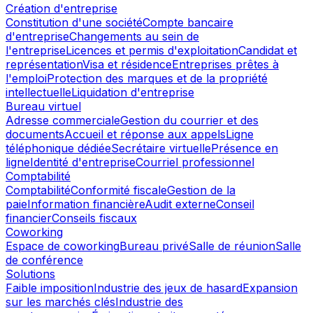
Création d'entreprise
Constitution d'une société
Compte bancaire
d'entreprise
Changements au sein de
l'entreprise
Licences et permis d'exploitation
Candidat et
représentation
Visa et résidence
Entreprises prêtes à
l'emploi
Protection des marques et de la propriété
intellectuelle
Liquidation d'entreprise
Bureau virtuel
Adresse commerciale
Gestion du courrier et des
documents
Accueil et réponse aux appels
Ligne
téléphonique dédiée
Secrétaire virtuelle
Présence en
ligne
Identité d'entreprise
Courriel professionnel
Comptabilité
Comptabilité
Conformité fiscale
Gestion de la
paie
Information financière
Audit externe
Conseil
financier
Conseils fiscaux
Coworking
Espace de coworking
Bureau privé
Salle de réunion
Salle
de conférence
Solutions
Faible imposition
Industrie des jeux de hasard
Expansion
sur les marchés clés
Industrie des