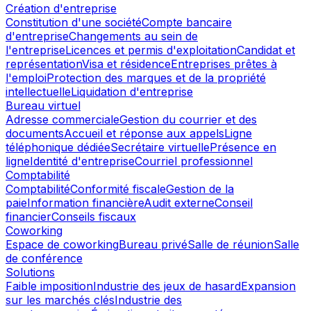
Création d'entreprise
Constitution d'une société
Compte bancaire
d'entreprise
Changements au sein de
l'entreprise
Licences et permis d'exploitation
Candidat et
représentation
Visa et résidence
Entreprises prêtes à
l'emploi
Protection des marques et de la propriété
intellectuelle
Liquidation d'entreprise
Bureau virtuel
Adresse commerciale
Gestion du courrier et des
documents
Accueil et réponse aux appels
Ligne
téléphonique dédiée
Secrétaire virtuelle
Présence en
ligne
Identité d'entreprise
Courriel professionnel
Comptabilité
Comptabilité
Conformité fiscale
Gestion de la
paie
Information financière
Audit externe
Conseil
financier
Conseils fiscaux
Coworking
Espace de coworking
Bureau privé
Salle de réunion
Salle
de conférence
Solutions
Faible imposition
Industrie des jeux de hasard
Expansion
sur les marchés clés
Industrie des