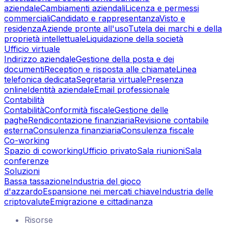
aziendale
Cambiamenti aziendali
Licenza e permessi
commerciali
Candidato e rappresentanza
Visto e
residenza
Aziende pronte all'uso
Tutela dei marchi e della
proprietà intellettuale
Liquidazione della società
Ufficio virtuale
Indirizzo aziendale
Gestione della posta e dei
documenti
Reception e risposta alle chiamate
Linea
telefonica dedicata
Segretaria virtuale
Presenza
online
Identità aziendale
Email professionale
Contabilità
Contabilità
Conformità fiscale
Gestione delle
paghe
Rendicontazione finanziaria
Revisione contabile
esterna
Consulenza finanziaria
Consulenza fiscale
Co-working
Spazio di coworking
Ufficio privato
Sala riunioni
Sala
conferenze
Soluzioni
Bassa tassazione
Industria del gioco
d'azzardo
Espansione nei mercati chiave
Industria delle
criptovalute
Emigrazione e cittadinanza
Risorse