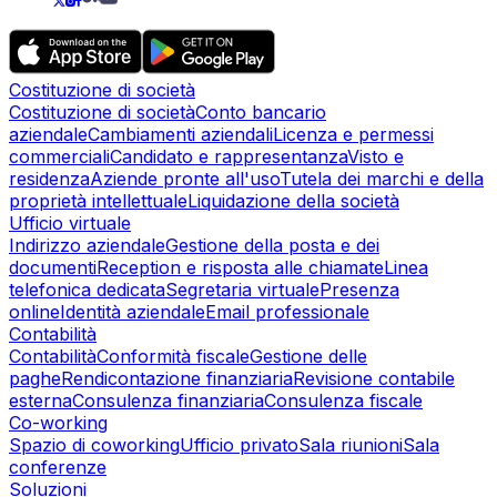
Costituzione di società
Costituzione di società
Conto bancario
aziendale
Cambiamenti aziendali
Licenza e permessi
commerciali
Candidato e rappresentanza
Visto e
residenza
Aziende pronte all'uso
Tutela dei marchi e della
proprietà intellettuale
Liquidazione della società
Ufficio virtuale
Indirizzo aziendale
Gestione della posta e dei
documenti
Reception e risposta alle chiamate
Linea
telefonica dedicata
Segretaria virtuale
Presenza
online
Identità aziendale
Email professionale
Contabilità
Contabilità
Conformità fiscale
Gestione delle
paghe
Rendicontazione finanziaria
Revisione contabile
esterna
Consulenza finanziaria
Consulenza fiscale
Co-working
Spazio di coworking
Ufficio privato
Sala riunioni
Sala
conferenze
Soluzioni