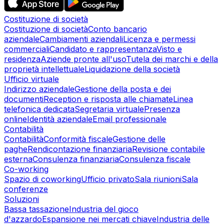
Costituzione di società
Costituzione di società
Conto bancario
aziendale
Cambiamenti aziendali
Licenza e permessi
commerciali
Candidato e rappresentanza
Visto e
residenza
Aziende pronte all'uso
Tutela dei marchi e della
proprietà intellettuale
Liquidazione della società
Ufficio virtuale
Indirizzo aziendale
Gestione della posta e dei
documenti
Reception e risposta alle chiamate
Linea
telefonica dedicata
Segretaria virtuale
Presenza
online
Identità aziendale
Email professionale
Contabilità
Contabilità
Conformità fiscale
Gestione delle
paghe
Rendicontazione finanziaria
Revisione contabile
esterna
Consulenza finanziaria
Consulenza fiscale
Co-working
Spazio di coworking
Ufficio privato
Sala riunioni
Sala
conferenze
Soluzioni
Bassa tassazione
Industria del gioco
d'azzardo
Espansione nei mercati chiave
Industria delle