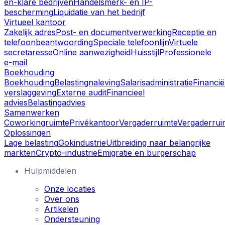
en-klare bedrijven
Handelsmerk- en IP-
bescherming
Liquidatie van het bedrijf
Virtueel kantoor
Zakelijk adres
Post- en documentverwerking
Receptie en
telefoonbeantwoording
Speciale telefoonlijn
Virtuele
secretaresse
Online aanwezigheid
Huisstijl
Professionele
e-mail
Boekhouding
Boekhouding
Belastingnaleving
Salarisadministratie
Financië
verslaggeving
Externe audit
Financieel
advies
Belastingadvies
Samenwerken
Coworkingruimte
Privékantoor
Vergaderruimte
Vergaderrui
Oplossingen
Lage belasting
Gokindustrie
Uitbreiding naar belangrijke
markten
Crypto-industrie
Emigratie en burgerschap
Hulpmiddelen
Onze locaties
Over ons
Artikelen
Ondersteuning