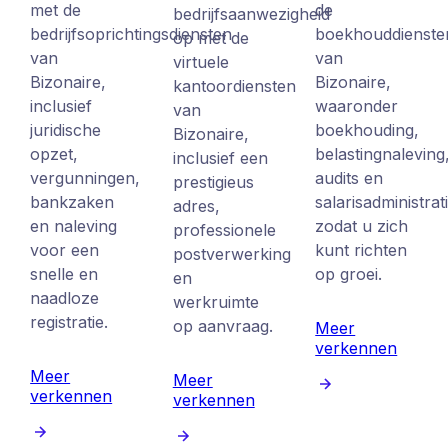
met de
de
bedrijfsaanwezigheid
bedrijfsoprichtingsdiensten
boekhouddienste
op met de
van
van
virtuele
Bizonaire,
Bizonaire,
kantoordiensten
inclusief
waaronder
van
juridische
boekhouding,
Bizonaire,
opzet,
belastingnaleving
inclusief een
vergunningen,
audits en
prestigieus
bankzaken
salarisadministrat
adres,
en naleving
zodat u zich
professionele
voor een
kunt richten
postverwerking
snelle en
op groei.
en
naadloze
werkruimte
registratie.
op aanvraag.
Meer
verkennen
Meer
Meer
verkennen
verkennen