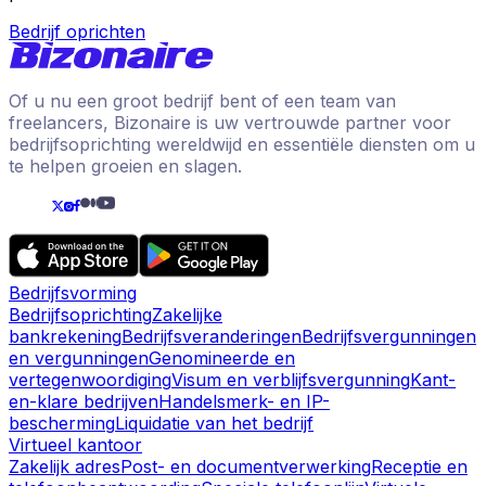
Bedrijf oprichten
Of u nu een groot bedrijf bent of een team van
freelancers, Bizonaire is uw vertrouwde partner voor
bedrijfsoprichting wereldwijd en essentiële diensten om u
te helpen groeien en slagen.
Bedrijfsvorming
Bedrijfsoprichting
Zakelijke
bankrekening
Bedrijfsveranderingen
Bedrijfsvergunningen
en vergunningen
Genomineerde en
vertegenwoordiging
Visum en verblijfsvergunning
Kant-
en-klare bedrijven
Handelsmerk- en IP-
bescherming
Liquidatie van het bedrijf
Virtueel kantoor
Zakelijk adres
Post- en documentverwerking
Receptie en