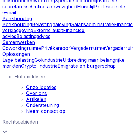
telefoonbeantwoording
Speciale telefoonlijn
Virtuele
secretaresse
Online aanwezigheid
Huisstijl
Professionele
e-mail
Boekhouding
Boekhouding
Belastingnaleving
Salarisadministratie
Financië
verslaggeving
Externe audit
Financieel
advies
Belastingadvies
Samenwerken
Coworkingruimte
Privékantoor
Vergaderruimte
Vergaderrui
Oplossingen
Lage belasting
Gokindustrie
Uitbreiding naar belangrijke
markten
Crypto-industrie
Emigratie en burgerschap
Hulpmiddelen
Onze locaties
Over ons
Artikelen
Ondersteuning
Neem contact op
Rechtsgebieden