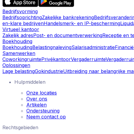
Bedrijfsvorming
Bedrijfsoprichting
Zakelijke bankrekening
Bedrijfsverander
en-klare bedrijven
Handelsmerk- en IP-bescherming
Liquid
Virtueel kantoor
Zakelijk adres
Post- en documentverwerking
Receptie en 
Boekhouding
Boekhouding
Belastingnaleving
Salarisadministratie
Financië
Samenwerken
Coworkingruimte
Privékantoor
Vergaderruimte
Vergaderrui
Oplossingen
Lage belasting
Gokindustrie
Uitbreiding naar belangrijke m
Hulpmiddelen
Onze locaties
Over ons
Artikelen
Ondersteuning
Neem contact op
Rechtsgebieden