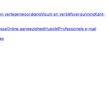
n vertegenwoordiging
Visum en verblijfsvergunning
Kant-
esse
Online aanwezigheid
Huisstijl
Professionele e-mail
ies