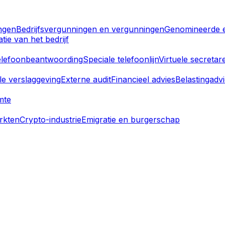
ingen
Bedrijfsvergunningen en vergunningen
Genomineerde e
atie van het bedrijf
telefoonbeantwoording
Speciale telefoonlijn
Virtuele secretar
le verslaggeving
Externe audit
Financieel advies
Belastingadv
mte
arkten
Crypto-industrie
Emigratie en burgerschap