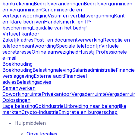
bankrekening
Bedrijfsveranderingen
Bedrijfsvergunningen
en vergunningen
Genomineerde en
vertegenwoordiging
Visum en verblijfsvergunning
Kant-
en-klare bedrijven
Handelsmerk- en IP-
bescherming
Liquidatie van het bedrijf
Virtueel kantoor
Zakelijk adres
Post- en documentverwerking
Receptie en
telefoonbeantwoording
Speciale telefoonlijn
Virtuele
secretaresse
Online aanwezigheid
Huisstijl
Professionele
e-mail
Boekhouding
Boekhouding
Belastingnaleving
Salarisadministratie
Financië
verslaggeving
Externe audit
Financieel
advies
Belastingadvies
Samenwerken
Coworkingruimte
Privékantoor
Vergaderruimte
Vergaderrui
Oplossingen
Lage belasting
Gokindustrie
Uitbreiding naar belangrijke
markten
Crypto-industrie
Emigratie en burgerschap
Hulpmiddelen
Onze locaties