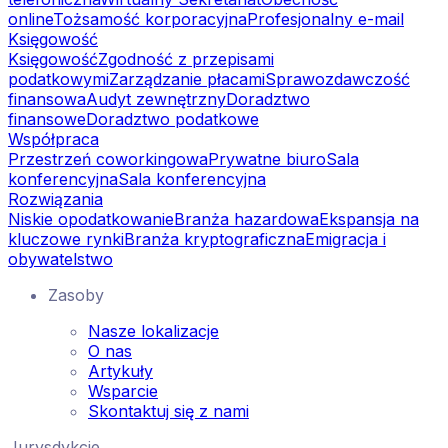
online
Tożsamość korporacyjna
Profesjonalny e-mail
Księgowość
Księgowość
Zgodność z przepisami
podatkowymi
Zarządzanie płacami
Sprawozdawczość
finansowa
Audyt zewnętrzny
Doradztwo
finansowe
Doradztwo podatkowe
Współpraca
Przestrzeń coworkingowa
Prywatne biuro
Sala
konferencyjna
Sala konferencyjna
Rozwiązania
Niskie opodatkowanie
Branża hazardowa
Ekspansja na
kluczowe rynki
Branża kryptograficzna
Emigracja i
obywatelstwo
Zasoby
Nasze lokalizacje
O nas
Artykuły
Wsparcie
Skontaktuj się z nami
Jurysdykcje