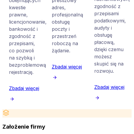
obejmujących
prestiżowy
zgodność z
kwestie
adres,
przepisami
prawne,
profesjonalną
podatkowymi,
licencjonowanie,
obsługę
audyty i
bankowość i
poczty i
obsługę
zgodność z
przestrzeń
płacową,
przepisami,
roboczą na
dzięki czemu
co pozwoli
żądanie.
możesz
na szybką i
skupić się na
bezproblemową
Zbadaj więcej
rozwoju.
rejestrację.
Zbadaj więcej
Zbadaj więcej
Założenie firmy