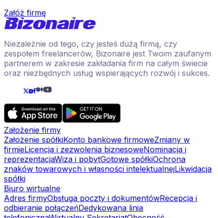
Załóż firmę
Niezależnie od tego, czy jesteś dużą firmą, czy
zespołem freelancerów, Bizonaire jest Twoim zaufanym
partnerem w zakresie zakładania firm na całym świecie
oraz niezbędnych usług wspierających rozwój i sukces.
Założenie firmy
Założenie spółki
Konto bankowe firmowe
Zmiany w
firmie
Licencja i zezwolenia biznesowe
Nominacja i
reprezentacja
Wiza i pobyt
Gotowe spółki
Ochrona
znaków towarowych i własności intelektualnej
Likwidacja
spółki
Biuro wirtualne
Adres firmy
Obsługa poczty i dokumentów
Recepcja i
odbieranie połączeń
Dedykowana linia
telefoniczna
Wirtualny Sekretariat
Obecność