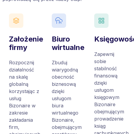
Założenie
Biuro
Księgowoś
firmy
wirtualne
Zapewnij
sobie
Rozpocznij
Zbuduj
stabilność
działalność
wiarygodną
finansową
na skalę
obecność
dzięki
globalną
biznesową
usługom
korzystając z
dzięki
księgowym
usług
usługom
Bizonaire
Bizonaire w
biura
obejmującym
zakresie
wirtualnego
prowadzenie
zakładania
Bizonaire,
ksiąg
firm,
obejmującym
rachunkowych,