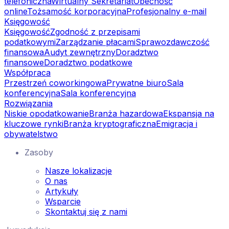
telefoniczna
Wirtualny Sekretariat
Obecność
online
Tożsamość korporacyjna
Profesjonalny e-mail
Księgowość
Księgowość
Zgodność z przepisami
podatkowymi
Zarządzanie płacami
Sprawozdawczość
finansowa
Audyt zewnętrzny
Doradztwo
finansowe
Doradztwo podatkowe
Współpraca
Przestrzeń coworkingowa
Prywatne biuro
Sala
konferencyjna
Sala konferencyjna
Rozwiązania
Niskie opodatkowanie
Branża hazardowa
Ekspansja na
kluczowe rynki
Branża kryptograficzna
Emigracja i
obywatelstwo
Zasoby
Nasze lokalizacje
O nas
Artykuły
Wsparcie
Skontaktuj się z nami