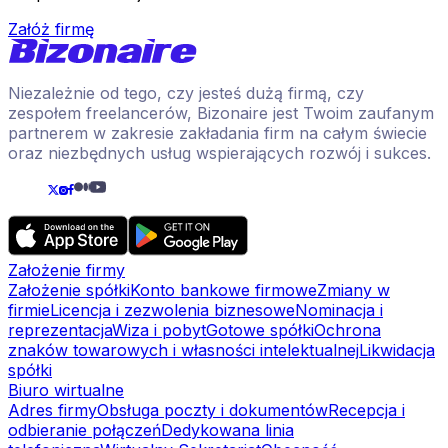
Załóż firmę
Niezależnie od tego, czy jesteś dużą firmą, czy
zespołem freelancerów, Bizonaire jest Twoim zaufanym
partnerem w zakresie zakładania firm na całym świecie
oraz niezbędnych usług wspierających rozwój i sukces.
Założenie firmy
Założenie spółki
Konto bankowe firmowe
Zmiany w
firmie
Licencja i zezwolenia biznesowe
Nominacja i
reprezentacja
Wiza i pobyt
Gotowe spółki
Ochrona
znaków towarowych i własności intelektualnej
Likwidacja
spółki
Biuro wirtualne
Adres firmy
Obsługa poczty i dokumentów
Recepcja i
odbieranie połączeń
Dedykowana linia