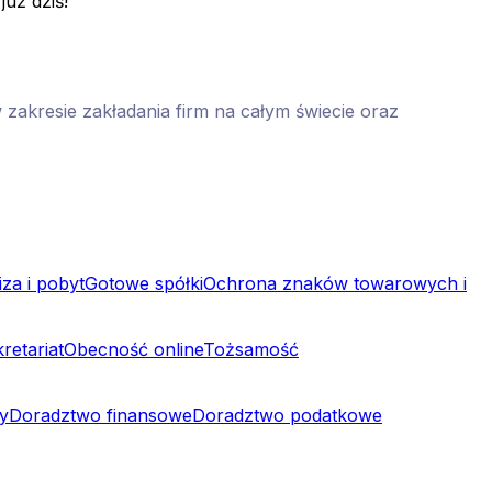
już dziś!
 zakresie zakładania firm na całym świecie oraz
za i pobyt
Gotowe spółki
Ochrona znaków towarowych i
retariat
Obecność online
Tożsamość
y
Doradztwo finansowe
Doradztwo podatkowe