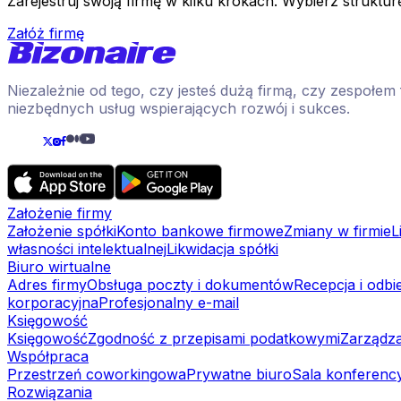
Zarejestruj swoją firmę w kilku krokach. Wybierz strukturę
Załóż firmę
Niezależnie od tego, czy jesteś dużą firmą, czy zespołe
niezbędnych usług wspierających rozwój i sukces.
Założenie firmy
Założenie spółki
Konto bankowe firmowe
Zmiany w firmie
L
własności intelektualnej
Likwidacja spółki
Biuro wirtualne
Adres firmy
Obsługa poczty i dokumentów
Recepcja i odbi
korporacyjna
Profesjonalny e-mail
Księgowość
Księgowość
Zgodność z przepisami podatkowymi
Zarządza
Współpraca
Przestrzeń coworkingowa
Prywatne biuro
Sala konferenc
Rozwiązania