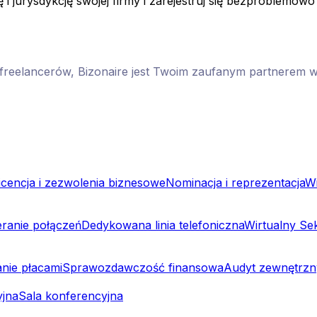
 i jurysdykcję swojej firmy i zarejestruj się bezproblemowo 
m freelancerów, Bizonaire jest Twoim zaufanym partnerem w
icencja i zezwolenia biznesowe
Nominacja i reprezentacja
Wi
eranie połączeń
Dedykowana linia telefoniczna
Wirtualny Sek
nie płacami
Sprawozdawczość finansowa
Audyt zewnętrzn
yjna
Sala konferencyjna