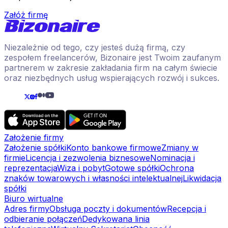
Załóż firmę
Niezależnie od tego, czy jesteś dużą firmą, czy
zespołem freelancerów, Bizonaire jest Twoim zaufanym
partnerem w zakresie zakładania firm na całym świecie
oraz niezbędnych usług wspierających rozwój i sukces.
Założenie firmy
Założenie spółki
Konto bankowe firmowe
Zmiany w
firmie
Licencja i zezwolenia biznesowe
Nominacja i
reprezentacja
Wiza i pobyt
Gotowe spółki
Ochrona
znaków towarowych i własności intelektualnej
Likwidacja
spółki
Biuro wirtualne
Adres firmy
Obsługa poczty i dokumentów
Recepcja i
odbieranie połączeń
Dedykowana linia