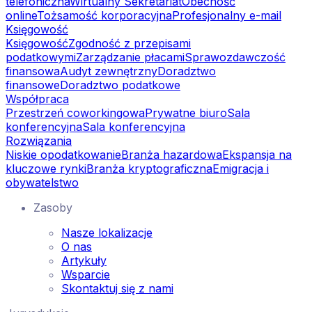
telefoniczna
Wirtualny Sekretariat
Obecność
online
Tożsamość korporacyjna
Profesjonalny e-mail
Księgowość
Księgowość
Zgodność z przepisami
podatkowymi
Zarządzanie płacami
Sprawozdawczość
finansowa
Audyt zewnętrzny
Doradztwo
finansowe
Doradztwo podatkowe
Współpraca
Przestrzeń coworkingowa
Prywatne biuro
Sala
konferencyjna
Sala konferencyjna
Rozwiązania
Niskie opodatkowanie
Branża hazardowa
Ekspansja na
kluczowe rynki
Branża kryptograficzna
Emigracja i
obywatelstwo
Zasoby
Nasze lokalizacje
O nas
Artykuły
Wsparcie
Skontaktuj się z nami