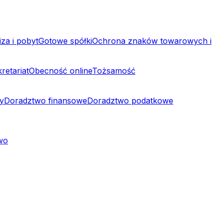
za i pobyt
Gotowe spółki
Ochrona znaków towarowych i
retariat
Obecność online
Tożsamość
y
Doradztwo finansowe
Doradztwo podatkowe
two