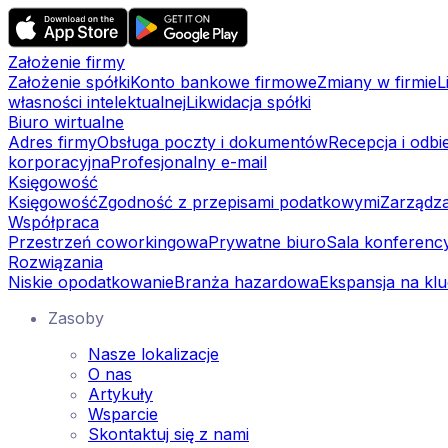
Założenie firmy
Założenie spółki
Konto bankowe firmowe
Zmiany w firmie
L
własności intelektualnej
Likwidacja spółki
Biuro wirtualne
Adres firmy
Obsługa poczty i dokumentów
Recepcja i odbi
korporacyjna
Profesjonalny e-mail
Księgowość
Księgowość
Zgodność z przepisami podatkowymi
Zarządza
Współpraca
Przestrzeń coworkingowa
Prywatne biuro
Sala konferenc
Rozwiązania
Niskie opodatkowanie
Branża hazardowa
Ekspansja na kl
Zasoby
Nasze lokalizacje
O nas
Artykuły
Wsparcie
Skontaktuj się z nami