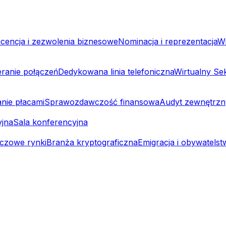
icencja i zezwolenia biznesowe
Nominacja i reprezentacja
Wi
eranie połączeń
Dedykowana linia telefoniczna
Wirtualny Sek
nie płacami
Sprawozdawczość finansowa
Audyt zewnętrzn
yjna
Sala konferencyjna
uczowe rynki
Branża kryptograficzna
Emigracja i obywatels