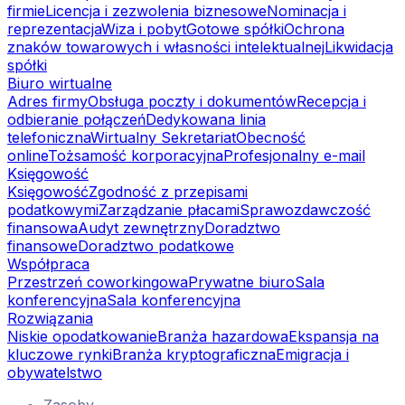
firmie
Licencja i zezwolenia biznesowe
Nominacja i
reprezentacja
Wiza i pobyt
Gotowe spółki
Ochrona
znaków towarowych i własności intelektualnej
Likwidacja
spółki
Biuro wirtualne
Adres firmy
Obsługa poczty i dokumentów
Recepcja i
odbieranie połączeń
Dedykowana linia
telefoniczna
Wirtualny Sekretariat
Obecność
online
Tożsamość korporacyjna
Profesjonalny e-mail
Księgowość
Księgowość
Zgodność z przepisami
podatkowymi
Zarządzanie płacami
Sprawozdawczość
finansowa
Audyt zewnętrzny
Doradztwo
finansowe
Doradztwo podatkowe
Współpraca
Przestrzeń coworkingowa
Prywatne biuro
Sala
konferencyjna
Sala konferencyjna
Rozwiązania
Niskie opodatkowanie
Branża hazardowa
Ekspansja na
kluczowe rynki
Branża kryptograficzna
Emigracja i
obywatelstwo