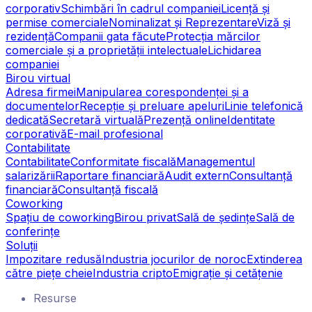
corporativ
Schimbări în cadrul companiei
Licență și
permise comerciale
Nominalizat și Reprezentare
Viză și
rezidență
Companii gata făcute
Protecția mărcilor
comerciale și a proprietății intelectuale
Lichidarea
companiei
Birou virtual
Adresa firmei
Manipularea corespondenței și a
documentelor
Recepție și preluare apeluri
Linie telefonică
dedicată
Secretară virtuală
Prezență online
Identitate
corporativă
E-mail profesional
Contabilitate
Contabilitate
Conformitate fiscală
Managementul
salarizării
Raportare financiară
Audit extern
Consultanță
financiară
Consultanță fiscală
Coworking
Spațiu de coworking
Birou privat
Sală de ședințe
Sală de
conferințe
Soluții
Impozitare redusă
Industria jocurilor de noroc
Extinderea
către piețe cheie
Industria cripto
Emigrație și cetățenie
Resurse