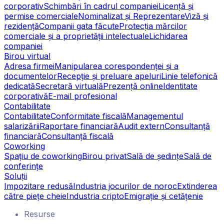
corporativ
Schimbări în cadrul companiei
Licență și
permise comerciale
Nominalizat și Reprezentare
Viză și
rezidență
Companii gata făcute
Protecția mărcilor
comerciale și a proprietății intelectuale
Lichidarea
companiei
Birou virtual
Adresa firmei
Manipularea corespondenței și a
documentelor
Recepție și preluare apeluri
Linie telefonică
dedicată
Secretară virtuală
Prezență online
Identitate
corporativă
E-mail profesional
Contabilitate
Contabilitate
Conformitate fiscală
Managementul
salarizării
Raportare financiară
Audit extern
Consultanță
financiară
Consultanță fiscală
Coworking
Spațiu de coworking
Birou privat
Sală de ședințe
Sală de
conferințe
Soluții
Impozitare redusă
Industria jocurilor de noroc
Extinderea
către piețe cheie
Industria cripto
Emigrație și cetățenie
Resurse