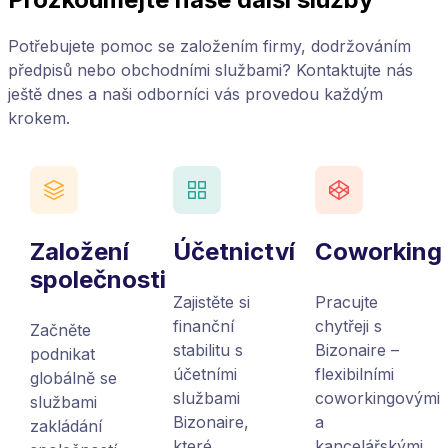
Potřebujete pomoc se založením firmy, dodržováním
předpisů nebo obchodními službami? Kontaktujte nás
ještě dnes a naši odborníci vás provedou každým
krokem.
Založení
Účetnictví
Coworking
společnosti
Zajistěte si
Pracujte
finanční
chytřeji s
Začněte
stabilitu s
Bizonaire –
podnikat
účetními
flexibilními
globálně se
službami
coworkingovými
službami
Bizonaire,
a
zakládání
které
kancelářskými