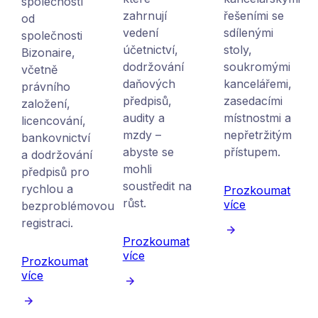
společností
zahrnují
řešeními se
od
vedení
sdílenými
společnosti
účetnictví,
stoly,
Bizonaire,
dodržování
soukromými
včetně
daňových
kancelářemi,
právního
předpisů,
zasedacími
založení,
audity a
místnostmi a
licencování,
mzdy –
nepřetržitým
bankovnictví
abyste se
přístupem.
a dodržování
mohli
předpisů pro
soustředit na
rychlou a
Prozkoumat
růst.
více
bezproblémovou
registraci.
Prozkoumat
více
Prozkoumat
více