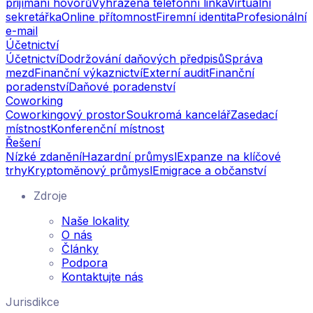
přijímání hovorů
Vyhrazená telefonní linka
Virtuální
sekretářka
Online přítomnost
Firemní identita
Profesionální
e-mail
Účetnictví
Účetnictví
Dodržování daňových předpisů
Správa
mezd
Finanční výkaznictví
Externí audit
Finanční
poradenství
Daňové poradenství
Coworking
Coworkingový prostor
Soukromá kancelář
Zasedací
místnost
Konferenční místnost
Řešení
Nízké zdanění
Hazardní průmysl
Expanze na klíčové
trhy
Kryptoměnový průmysl
Emigrace a občanství
Zdroje
Naše lokality
O nás
Články
Podpora
Kontaktujte nás
Jurisdikce