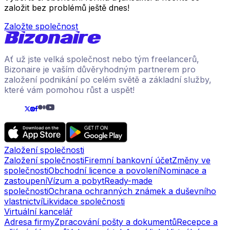
založit bez problémů ještě dnes!
Založte společnost
Ať už jste velká společnost nebo tým freelancerů,
Bizonaire je vaším důvěryhodným partnerem pro
založení podnikání po celém světě a základní služby,
které vám pomohou růst a uspět!
Založení společnosti
Založení společnosti
Firemní bankovní účet
Změny ve
společnosti
Obchodní licence a povolení
Nominace a
zastoupení
Vízum a pobyt
Ready-made
společnosti
Ochrana ochranných známek a duševního
vlastnictví
Likvidace společnosti
Virtuální kancelář
Adresa firmy
Zpracování pošty a dokumentů
Recepce a