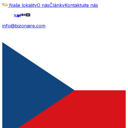
Naše lokality
O nás
Články
Kontaktujte nás
info@bizonaire.com