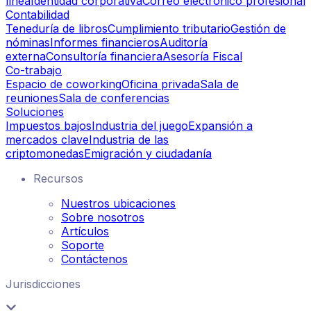
línea
Identidad corporativa
Correo electrónico profesional
Contabilidad
Teneduría de libros
Cumplimiento tributario
Gestión de
nóminas
Informes financieros
Auditoría
externa
Consultoría financiera
Asesoría Fiscal
Co-trabajo
Espacio de coworking
Oficina privada
Sala de
reuniones
Sala de conferencias
Soluciones
Impuestos bajos
Industria del juego
Expansión a
mercados clave
Industria de las
criptomonedas
Emigración y ciudadanía
Recursos
Nuestros ubicaciones
Sobre nosotros
Artículos
Soporte
Contáctenos
Jurisdicciones