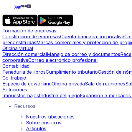
Formación de empresas
Constitución de empresas
Cuenta bancaria corporativa
Cam
preconstituidas
Marcas comerciales y protección de propie
Oficina virtual
Dirección comercial
Manejo de correo y documentos
Rece
corporativa
Correo electrónico profesional
Contabilidad
Teneduría de libros
Cumplimiento tributario
Gestión de nóm
Co-trabajo
Espacio de coworking
Oficina privada
Sala de reuniones
Sa
Soluciones
Impuestos bajos
Industria del juego
Expansión a mercados 
Recursos
Nuestros ubicaciones
Sobre nosotros
Artículos