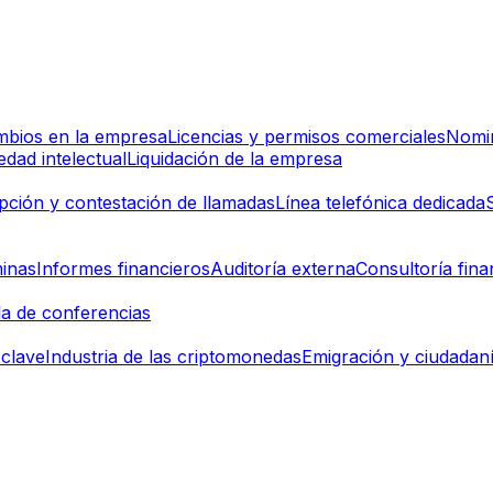
bios en la empresa
Licencias y permisos comerciales
Nomin
dad intelectual
Liquidación de la empresa
pción y contestación de llamadas
Línea telefónica dedicada
inas
Informes financieros
Auditoría externa
Consultoría fina
la de conferencias
clave
Industria de las criptomonedas
Emigración y ciudadan