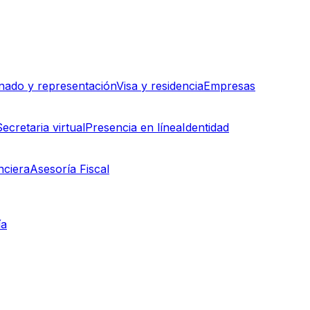
ado y representación
Visa y residencia
Empresas
Secretaria virtual
Presencia en línea
Identidad
nciera
Asesoría Fiscal
ía