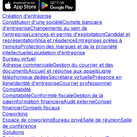
Création d'entreprise
Constitution d'une société
Compte bancaire
d'entreprise
Changements au sein de
l'entreprise
Licences et permis d'exploitation
Candidat et
représentation
Visa et résidence
Entreprises prêtes à
l'emploi
Protection des marques et de la propriété
intellectuelle
Liquidation d'entreprise
Bureau virtuel
Adresse commerciale
Gestion du courrier et des
documents
Accueil et réponse aux appels
Ligne
téléphonique dédiée
Secrétaire virtuelle
Présence en
ligne
Identité d'entreprise
Courriel professionnel
Comptabilité
Comptabilité
Conformité fiscale
Gestion de la
paie
Information financière
Audit externe
Conseil
financier
Conseils fiscaux
Coworking
Espace de coworking
Bureau privé
Salle de réunion
Salle
de conférence
Solutions