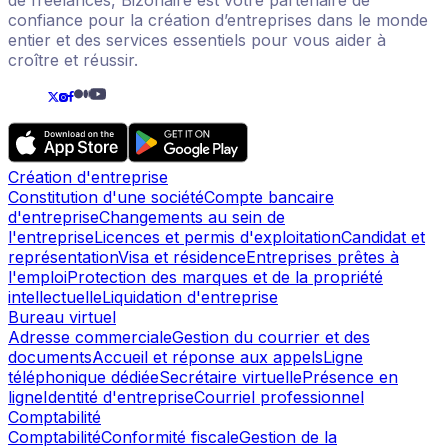
confiance pour la création d’entreprises dans le monde
entier et des services essentiels pour vous aider à
croître et réussir.
Création d'entreprise
Constitution d'une société
Compte bancaire
d'entreprise
Changements au sein de
l'entreprise
Licences et permis d'exploitation
Candidat et
représentation
Visa et résidence
Entreprises prêtes à
l'emploi
Protection des marques et de la propriété
intellectuelle
Liquidation d'entreprise
Bureau virtuel
Adresse commerciale
Gestion du courrier et des
documents
Accueil et réponse aux appels
Ligne
téléphonique dédiée
Secrétaire virtuelle
Présence en
ligne
Identité d'entreprise
Courriel professionnel
Comptabilité
Comptabilité
Conformité fiscale
Gestion de la