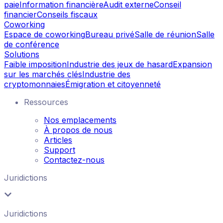
paie
Information financière
Audit externe
Conseil
financier
Conseils fiscaux
Coworking
Espace de coworking
Bureau privé
Salle de réunion
Salle
de conférence
Solutions
Faible imposition
Industrie des jeux de hasard
Expansion
sur les marchés clés
Industrie des
cryptomonnaies
Émigration et citoyenneté
Ressources
Nos emplacements
À propos de nous
Articles
Support
Contactez-nous
Juridictions
Juridictions