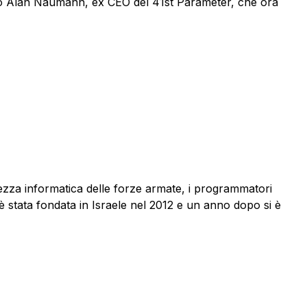
ssunto Alan Naumann, ex CEO del 41st Parameter, che ora
rezza informatica delle forze armate, i programmatori
stata fondata in Israele nel 2012 e un anno dopo si è