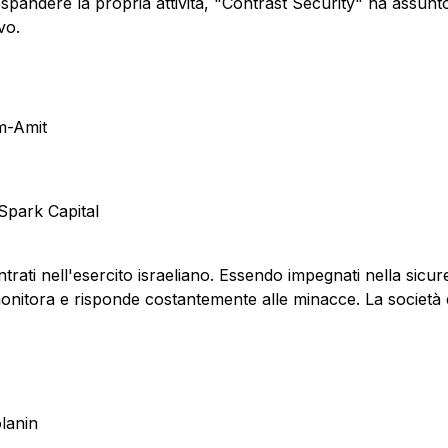
e di espandere la propria attività, "Contrast Security" ha a
vo.
m-Amit
 Spark Capital
rati nell'esercito israeliano. Essendo impegnati nella sicu
itora e risponde costantemente alle minacce. La società è 
lanin