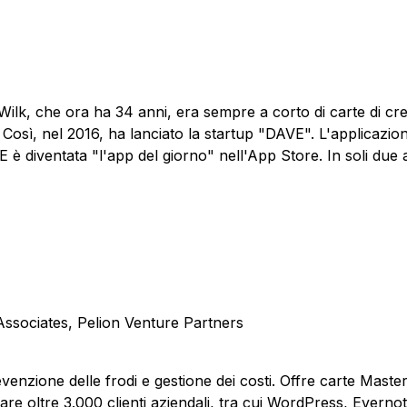
k, che ora ha 34 anni, era sempre a corto di carte di cred
 Così, nel 2016, ha lanciato la startup "DAVE". L'applicazion
VE è diventata "l'app del giorno" nell'App Store. In soli due a
e Associates, Pelion Venture Partners
prevenzione delle frodi e gestione dei costi. Offre carte M
rare oltre 3.000 clienti aziendali, tra cui WordPress, Evernot