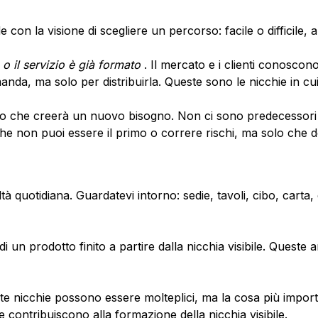
 con la visione di scegliere un percorso: facile o difficile, 
o il servizio è già formato
. Il mercato e i clienti conoscono
nda, ma solo per distribuirla. Queste sono le nicchie in cui
izio che creerà un nuovo bisogno. Non ci sono predecessori 
he non puoi essere il primo o correre rischi, ma solo che do
altà quotidiana. Guardatevi intorno: sedie, tavoli, cibo, cart
 di un prodotto finito a partire dalla nicchia visibile. Ques
ste nicchie possono essere molteplici, ma la cosa più impo
che contribuiscono alla formazione della nicchia visibile.