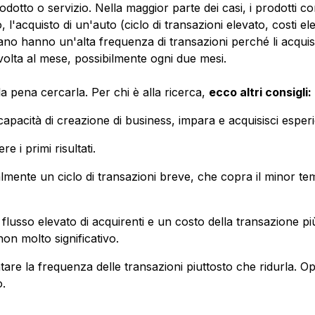
odotto o servizio. Nella maggior parte dei casi, i prodotti c
acquisto di un'auto (ciclo di transazioni elevato, costi elev
diano hanno un'alta frequenza di transazioni perché li acqu
volta al mese, possibilmente ogni due mesi.
la pena cercarla. Per chi è alla ricerca,
ecco altri consigli:
capacità di creazione di business, impara e acquisisci esperien
e i primi risultati.
ialmente un ciclo di transazioni breve, che copra il minor tem
n flusso elevato di acquirenti e un costo della transazione p
on molto significativo.
tare la frequenza delle transazioni piuttosto che ridurla. O
.