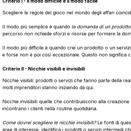
Criterio I - Il modo difficile e il modo facile
Scegliere le regole del gioco nel mondo degli affari coincide
Il modo più semplice è quando
la domanda di un prodotto
percorso non richiede sforzi e risorse per formare la doma
Il modo più difficile è quando crei un prodotto o un serv
e forse non è poi così eccezionale. Questo non significa c
Criterio II - Nicchie visibili e invisibili
Nicchie visibili: prodotti o servizi che fanno parte della re
molti imprenditori stanno iniziando da qui.
Nicchie invisibili: quelle che contribuiscono alla creazione
incontrano i clienti nella routine quotidiana.
Come dovrei scegliere le nicchie invisibili?
Le fonti di que
aree di interesse, identifica i prodotti o servizi intermedi 