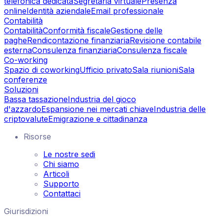
telefonica dedicata
Segretaria virtuale
Presenza
online
Identità aziendale
Email professionale
Contabilità
Contabilità
Conformità fiscale
Gestione delle
paghe
Rendicontazione finanziaria
Revisione contabile
esterna
Consulenza finanziaria
Consulenza fiscale
Co-working
Spazio di coworking
Ufficio privato
Sala riunioni
Sala
conferenze
Soluzioni
Bassa tassazione
Industria del gioco
d'azzardo
Espansione nei mercati chiave
Industria delle
criptovalute
Emigrazione e cittadinanza
Risorse
Le nostre sedi
Chi siamo
Articoli
Supporto
Contattaci
Giurisdizioni