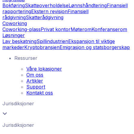
Bokføring
Skatteoverholdelse
Lønnshåndtering
Finansiell
rapportering
Ekstern revisjon
Finansiell
rådgivning
Skatterådgivning
Coworking
Coworking-plass
Privat kontor
Møterom
Konferanserom
Løsninger
Lav beskatning
Spillindustrien
Ekspansjon til viktige
markeder
Kryptobransjen
Emigrasjon og statsborgerskap
Ressurser
Våre lokasjoner
Om oss
Artikler
Support
Kontakt oss
Jurisdiksjoner
Jurisdiksjoner