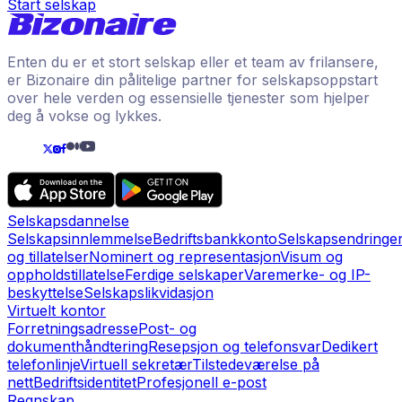
Start selskap
Enten du er et stort selskap eller et team av frilansere,
er Bizonaire din pålitelige partner for selskapsoppstart
over hele verden og essensielle tjenester som hjelper
deg å vokse og lykkes.
Selskapsdannelse
Selskapsinnlemmelse
Bedriftsbankkonto
Selskapsendringe
og tillatelser
Nominert og representasjon
Visum og
oppholdstillatelse
Ferdige selskaper
Varemerke- og IP-
beskyttelse
Selskapslikvidasjon
Virtuelt kontor
Forretningsadresse
Post- og
dokumenthåndtering
Resepsjon og telefonsvar
Dedikert
telefonlinje
Virtuell sekretær
Tilstedeværelse på
nett
Bedriftsidentitet
Profesjonell e-post
Regnskap