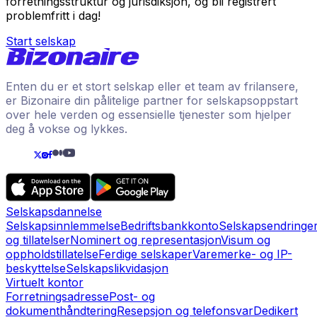
forretningsstruktur og jurisdiksjon, og bli registrert
problemfritt i dag!
Start selskap
Enten du er et stort selskap eller et team av frilansere,
er Bizonaire din pålitelige partner for selskapsoppstart
over hele verden og essensielle tjenester som hjelper
deg å vokse og lykkes.
Selskapsdannelse
Selskapsinnlemmelse
Bedriftsbankkonto
Selskapsendringe
og tillatelser
Nominert og representasjon
Visum og
oppholdstillatelse
Ferdige selskaper
Varemerke- og IP-
beskyttelse
Selskapslikvidasjon
Virtuelt kontor
Forretningsadresse
Post- og
dokumenthåndtering
Resepsjon og telefonsvar
Dedikert