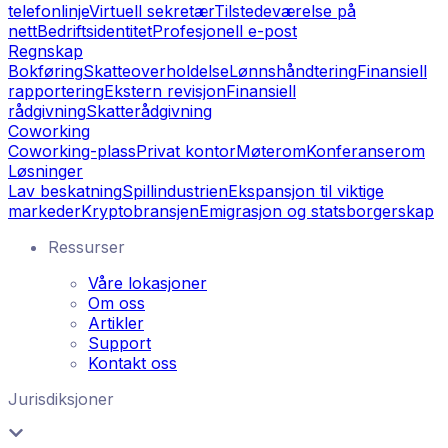
telefonlinje
Virtuell sekretær
Tilstedeværelse på
nett
Bedriftsidentitet
Profesjonell e-post
Regnskap
Bokføring
Skatteoverholdelse
Lønnshåndtering
Finansiell
rapportering
Ekstern revisjon
Finansiell
rådgivning
Skatterådgivning
Coworking
Coworking-plass
Privat kontor
Møterom
Konferanserom
Løsninger
Lav beskatning
Spillindustrien
Ekspansjon til viktige
markeder
Kryptobransjen
Emigrasjon og statsborgerskap
Ressurser
Våre lokasjoner
Om oss
Artikler
Support
Kontakt oss
Jurisdiksjoner