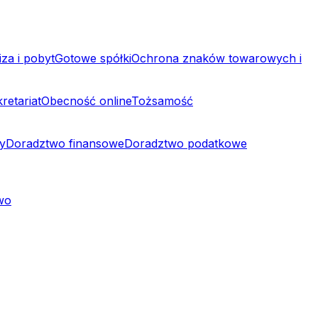
za i pobyt
Gotowe spółki
Ochrona znaków towarowych i
retariat
Obecność online
Tożsamość
y
Doradztwo finansowe
Doradztwo podatkowe
two