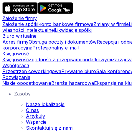
Założenie firmy
Założenie spółki
Konto bankowe firmowe
Zmiany w firmie
L
własności intelektualnej
Likwidacja spółki
Biuro wirtualne
Adres firmy
Obsługa poczty i dokumentów
Recepcja i odbi
korporacyjna
Profesjonalny e-mail
Księgowość
Księgowość
Zgodność z przepisami podatkowymi
Zarządza
Współpraca
Przestrzeń coworkingowa
Prywatne biuro
Sala konferenc
Rozwiązania
Niskie opodatkowanie
Branża hazardowa
Ekspansja na kl
Zasoby
Nasze lokalizacje
O nas
Artykuły
Wsparcie
Skontaktuj się z nami