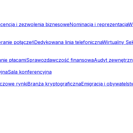
icencja i zezwolenia biznesowe
Nominacja i reprezentacja
Wi
eranie połączeń
Dedykowana linia telefoniczna
Wirtualny Sek
nie płacami
Sprawozdawczość finansowa
Audyt zewnętrzn
yjna
Sala konferencyjna
uczowe rynki
Branża kryptograficzna
Emigracja i obywatels