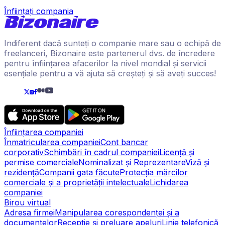
Înființați compania
Indiferent dacă sunteți o companie mare sau o echipă de
freelanceri, Bizonaire este partenerul dvs. de încredere
pentru înființarea afacerilor la nivel mondial și servicii
esențiale pentru a vă ajuta să creșteți și să aveți succes!
Înființarea companiei
Înmatricularea companiei
Cont bancar
corporativ
Schimbări în cadrul companiei
Licență și
permise comerciale
Nominalizat și Reprezentare
Viză și
rezidență
Companii gata făcute
Protecția mărcilor
comerciale și a proprietății intelectuale
Lichidarea
companiei
Birou virtual
Adresa firmei
Manipularea corespondenței și a
documentelor
Recepție și preluare apeluri
Linie telefonică