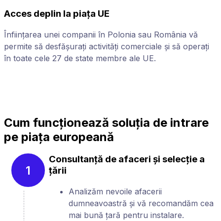
Acces deplin la piața UE
Înființarea unei companii în Polonia sau România vă
C
permite să desfășurați activități comerciale și să operați
c
în toate cele 27 de state membre ale UE.
s
Cum funcționează soluția de intrare
pe piața europeană
Consultanță de afaceri și selecție a
1
țării
Analizăm nevoile afacerii
dumneavoastră și vă recomandăm cea
mai bună țară pentru instalare.