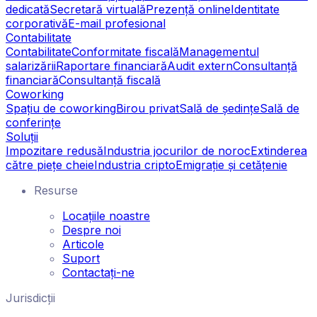
dedicată
Secretară virtuală
Prezență online
Identitate
corporativă
E-mail profesional
Contabilitate
Contabilitate
Conformitate fiscală
Managementul
salarizării
Raportare financiară
Audit extern
Consultanță
financiară
Consultanță fiscală
Coworking
Spațiu de coworking
Birou privat
Sală de ședințe
Sală de
conferințe
Soluții
Impozitare redusă
Industria jocurilor de noroc
Extinderea
către piețe cheie
Industria cripto
Emigrație și cetățenie
Resurse
Locațiile noastre
Despre noi
Articole
Suport
Contactați-ne
Jurisdicții