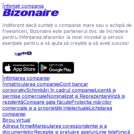
Înființați compania
Indiferent dacă sunteți o companie mare sau o echipă de
freelanceri, Bizonaire este partenerul dvs. de încredere
pentru înființarea afacerilor la nivel mondial și servicii
esențiale pentru a vă ajuta să creșteți și să aveți succes!
Înființarea companiei
Înmatricularea companiei
Cont bancar
corporativ
Schimbări în cadrul companiei
Licență și
permise comerciale
Nominalizat și Reprezentare
Viză și
rezidență
Companii gata făcute
Protecția mărcilor
comerciale și a proprietății intelectuale
Lichidarea
companiei
Birou virtual
Adresa firmei
Manipularea corespondenței și a
documentelor
Recepție și preluare apeluri
Linie telefonică