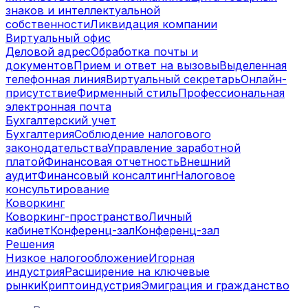
знаков и интеллектуальной
собственности
Ликвидация компании
Виртуальный офис
Деловой адрес
Обработка почты и
документов
Прием и ответ на вызовы
Выделенная
телефонная линия
Виртуальный секретарь
Онлайн-
присутствие
Фирменный стиль
Профессиональная
электронная почта
Бухгалтерский учет
Бухгалтерия
Соблюдение налогового
законодательства
Управление заработной
платой
Финансовая отчетность
Внешний
аудит
Финансовый консалтинг
Налоговое
консультирование
Коворкинг
Коворкинг-пространство
Личный
кабинет
Конференц-зал
Конференц-зал
Решения
Низкое налогообложение
Игорная
индустрия
Расширение на ключевые
рынки
Криптоиндустрия
Эмиграция и гражданство