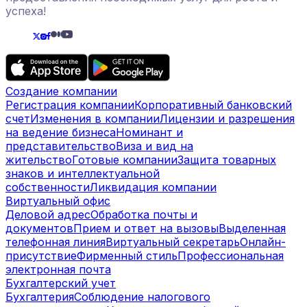
успеха!
Создание компании
Регистрация компании
Корпоративный банковский
счет
Изменения в компании
Лицензии и разрешения
на ведение бизнеса
Номинант и
представительство
Виза и вид на
жительство
Готовые компании
Защита товарных
знаков и интеллектуальной
собственности
Ликвидация компании
Виртуальный офис
Деловой адрес
Обработка почты и
документов
Прием и ответ на вызовы
Выделенная
телефонная линия
Виртуальный секретарь
Онлайн-
присутствие
Фирменный стиль
Профессиональная
электронная почта
Бухгалтерский учет
Бухгалтерия
Соблюдение налогового