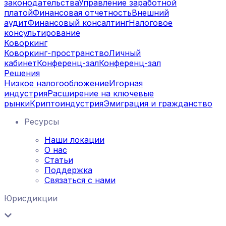
законодательства
Управление заработной
платой
Финансовая отчетность
Внешний
аудит
Финансовый консалтинг
Налоговое
консультирование
Коворкинг
Коворкинг-пространство
Личный
кабинет
Конференц-зал
Конференц-зал
Решения
Низкое налогообложение
Игорная
индустрия
Расширение на ключевые
рынки
Криптоиндустрия
Эмиграция и гражданство
Ресурсы
Наши локации
О нас
Статьи
Поддержка
Связаться с нами
Юрисдикции