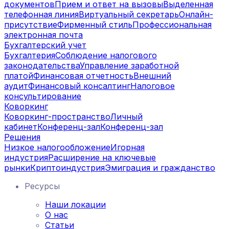
документов
Прием и ответ на вызовы
Выделенная
телефонная линия
Виртуальный секретарь
Онлайн-
присутствие
Фирменный стиль
Профессиональная
электронная почта
Бухгалтерский учет
Бухгалтерия
Соблюдение налогового
законодательства
Управление заработной
платой
Финансовая отчетность
Внешний
аудит
Финансовый консалтинг
Налоговое
консультирование
Коворкинг
Коворкинг-пространство
Личный
кабинет
Конференц-зал
Конференц-зал
Решения
Низкое налогообложение
Игорная
индустрия
Расширение на ключевые
рынки
Криптоиндустрия
Эмиграция и гражданство
Ресурсы
Наши локации
О нас
Статьи