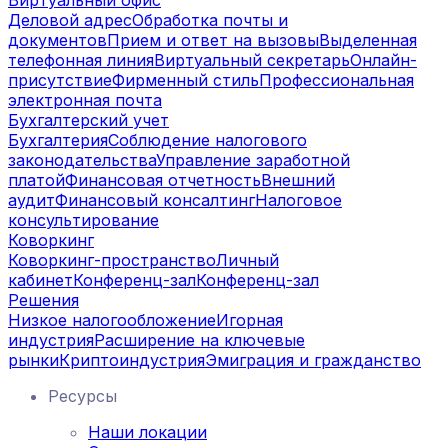
Деловой адрес
Обработка почты и
документов
Прием и ответ на вызовы
Выделенная
телефонная линия
Виртуальный секретарь
Онлайн-
присутствие
Фирменный стиль
Профессиональная
электронная почта
Бухгалтерский учет
Бухгалтерия
Соблюдение налогового
законодательства
Управление заработной
платой
Финансовая отчетность
Внешний
аудит
Финансовый консалтинг
Налоговое
консультирование
Коворкинг
Коворкинг-пространство
Личный
кабинет
Конференц-зал
Конференц-зал
Решения
Низкое налогообложение
Игорная
индустрия
Расширение на ключевые
рынки
Криптоиндустрия
Эмиграция и гражданство
Ресурсы
Наши локации