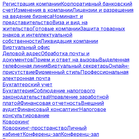
Регистрация компании
Корпоративный банковский
счет
Изменения в компании
Лицензии и разрешения
на ведение бизнеса
Номинант и
представительство
Виза и вид на
жительство
Готовые компании
Защита товарных
знаков и интеллектуальной
собственности
Ликвидация компании
Виртуальный офис
Деловой адрес
Обработка почты и
документов
Прием и ответ на вызовы
Выделенная
телефонная линия
Виртуальный секретарь
Онлайн-
присутствие
Фирменный стиль
Профессиональная
электронная почта
Бухгалтерский учет
Бухгалтерия
Соблюдение налогового
законодательства
Управление заработной
платой
Финансовая отчетность
Внешний
аудит
Финансовый консалтинг
Налоговое
консультирование
Коворкинг
Коворкинг-пространство
Личный
кабинет
Конференц-зал
Конференц-зал