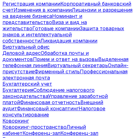
Регистрация компании
Корпоративный банковский
счет
Изменения в компании
Лицензии и разрешения
на ведение бизнеса
Номинант и
представительство
Виза и вид на
жительство
Готовые компании
Защита товарных
знаков и интеллектуальной
собственности
Ликвидация компании
Виртуальный офис
Деловой адрес
Обработка почты и
документов
Прием и ответ на вызовы
Выделенная
телефонная линия
Виртуальный секретарь
Онлайн-
присутствие
Фирменный стиль
Профессиональная
электронная почта
Бухгалтерский учет
Бухгалтерия
Соблюдение налогового
законодательства
Управление заработной
платой
Финансовая отчетность
Внешний
аудит
Финансовый консалтинг
Налоговое
консультирование
Коворкинг
Коворкинг-пространство
Личный
кабинет
Конференц-зал
Конференц-зал