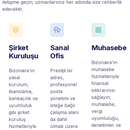
iletişime geçin; uzmanlarımız her adımda size rehberlik
edecektir.
Şirket
Sanal
Muhasebe
Kuruluşu
Ofis
Bizonaire'in
muhasebe
Bizonaire'in
Prestijli bir
hizmetleriyle
yasal
adres,
finansal
kurulum,
profesyonel
istikrarınızı
lisanslama,
posta
sağlayın;
bankacılık ve
yönetimi ve
muhasebe,
uyumluluk
isteğe bağlı
vergi
gibi şirket
çalışma alanı
uyumluluğu,
kuruluş
da dahil
denetimler ve
hizmetleriyle
olmak üzere