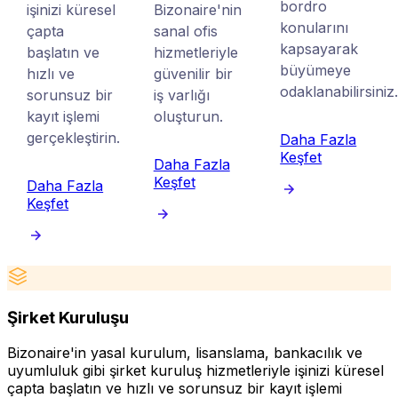
bordro
işinizi küresel
Bizonaire'nin
konularını
çapta
sanal ofis
kapsayarak
başlatın ve
hizmetleriyle
büyümeye
hızlı ve
güvenilir bir
odaklanabilirsiniz
sorunsuz bir
iş varlığı
kayıt işlemi
oluşturun.
gerçekleştirin.
Daha Fazla
Keşfet
Daha Fazla
Keşfet
Daha Fazla
Keşfet
Şirket Kuruluşu
Bizonaire'in yasal kurulum, lisanslama, bankacılık ve
P
uyumluluk gibi şirket kuruluş hizmetleriyle işinizi küresel
b
çapta başlatın ve hızlı ve sorunsuz bir kayıt işlemi
s