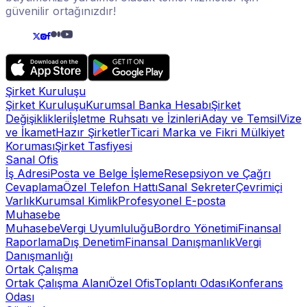
güvenilir ortağınızdır!
Şirket Kuruluşu
Şirket Kuruluşu
Kurumsal Banka Hesabı
Şirket
Değişiklikleri
İşletme Ruhsatı ve İzinleri
Aday ve Temsil
Vize
ve İkamet
Hazır Şirketler
Ticari Marka ve Fikri Mülkiyet
Koruması
Şirket Tasfiyesi
Sanal Ofis
İş Adresi
Posta ve Belge İşleme
Resepsiyon ve Çağrı
Cevaplama
Özel Telefon Hattı
Sanal Sekreter
Çevrimiçi
Varlık
Kurumsal Kimlik
Profesyonel E-posta
Muhasebe
Muhasebe
Vergi Uyumluluğu
Bordro Yönetimi
Finansal
Raporlama
Dış Denetim
Finansal Danışmanlık
Vergi
Danışmanlığı
Ortak Çalışma
Ortak Çalışma Alanı
Özel Ofis
Toplantı Odası
Konferans
Odası