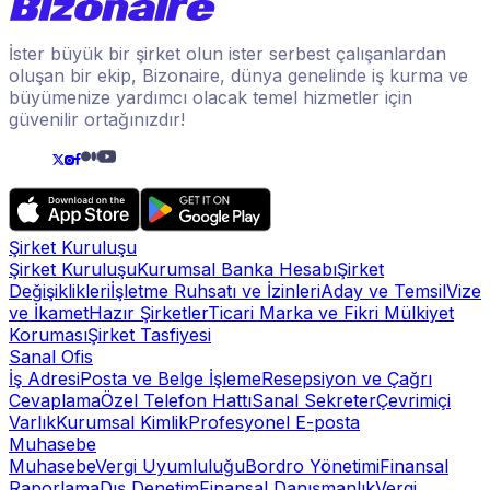
İster büyük bir şirket olun ister serbest çalışanlardan
oluşan bir ekip, Bizonaire, dünya genelinde iş kurma ve
büyümenize yardımcı olacak temel hizmetler için
güvenilir ortağınızdır!
Şirket Kuruluşu
Şirket Kuruluşu
Kurumsal Banka Hesabı
Şirket
Değişiklikleri
İşletme Ruhsatı ve İzinleri
Aday ve Temsil
Vize
ve İkamet
Hazır Şirketler
Ticari Marka ve Fikri Mülkiyet
Koruması
Şirket Tasfiyesi
Sanal Ofis
İş Adresi
Posta ve Belge İşleme
Resepsiyon ve Çağrı
Cevaplama
Özel Telefon Hattı
Sanal Sekreter
Çevrimiçi
Varlık
Kurumsal Kimlik
Profesyonel E-posta
Muhasebe
Muhasebe
Vergi Uyumluluğu
Bordro Yönetimi
Finansal
Raporlama
Dış Denetim
Finansal Danışmanlık
Vergi