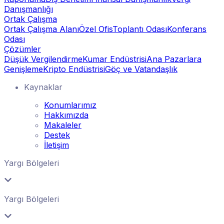
Danışmanlığı
Ortak Çalışma
Ortak Çalışma Alanı
Özel Ofis
Toplantı Odası
Konferans
Odası
Çözümler
Düşük Vergilendirme
Kumar Endüstrisi
Ana Pazarlara
Genişleme
Kripto Endüstrisi
Göç ve Vatandaşlık
Kaynaklar
Konumlarımız
Hakkımızda
Makaleler
Destek
İletişim
Yargı Bölgeleri
Yargı Bölgeleri