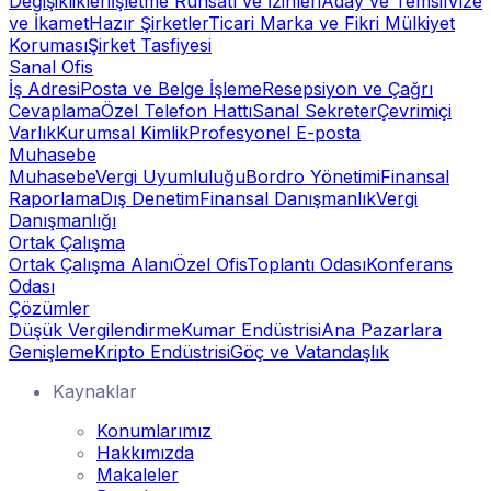
Değişiklikleri
İşletme Ruhsatı ve İzinleri
Aday ve Temsil
Vize
ve İkamet
Hazır Şirketler
Ticari Marka ve Fikri Mülkiyet
Koruması
Şirket Tasfiyesi
Sanal Ofis
İş Adresi
Posta ve Belge İşleme
Resepsiyon ve Çağrı
Cevaplama
Özel Telefon Hattı
Sanal Sekreter
Çevrimiçi
Varlık
Kurumsal Kimlik
Profesyonel E-posta
Muhasebe
Muhasebe
Vergi Uyumluluğu
Bordro Yönetimi
Finansal
Raporlama
Dış Denetim
Finansal Danışmanlık
Vergi
Danışmanlığı
Ortak Çalışma
Ortak Çalışma Alanı
Özel Ofis
Toplantı Odası
Konferans
Odası
Çözümler
Düşük Vergilendirme
Kumar Endüstrisi
Ana Pazarlara
Genişleme
Kripto Endüstrisi
Göç ve Vatandaşlık
Kaynaklar
Konumlarımız
Hakkımızda
Makaleler