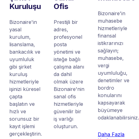
Kuruluşu
Ofis
Bizonaire'in
muhasebe
Bizonaire'in
Prestijli bir
hizmetleriyle
yasal
adres,
finansal
kurulum,
profesyonel
istikrarınızı
lisanslama,
posta
sağlayın;
bankacılık ve
yönetimi ve
muhasebe,
uyumluluk
isteğe bağlı
vergi
gibi şirket
çalışma alanı
uyumluluğu,
kuruluş
da dahil
denetimler ve
hizmetleriyle
olmak üzere
bordro
işinizi küresel
Bizonaire'nin
konularını
çapta
sanal ofis
kapsayarak
başlatın ve
hizmetleriyle
büyümeye
hızlı ve
güvenilir bir
odaklanabilirsiniz
sorunsuz bir
iş varlığı
kayıt işlemi
oluşturun.
gerçekleştirin.
Daha Fazla