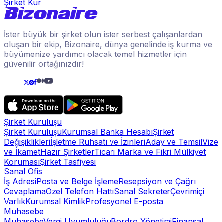
Şirket Kur
İster büyük bir şirket olun ister serbest çalışanlardan
oluşan bir ekip, Bizonaire, dünya genelinde iş kurma ve
büyümenize yardımcı olacak temel hizmetler için
güvenilir ortağınızdır!
Şirket Kuruluşu
Şirket Kuruluşu
Kurumsal Banka Hesabı
Şirket
Değişiklikleri
İşletme Ruhsatı ve İzinleri
Aday ve Temsil
Vize
ve İkamet
Hazır Şirketler
Ticari Marka ve Fikri Mülkiyet
Koruması
Şirket Tasfiyesi
Sanal Ofis
İş Adresi
Posta ve Belge İşleme
Resepsiyon ve Çağrı
Cevaplama
Özel Telefon Hattı
Sanal Sekreter
Çevrimiçi
Varlık
Kurumsal Kimlik
Profesyonel E-posta
Muhasebe
Muhasebe
Vergi Uyumluluğu
Bordro Yönetimi
Finansal