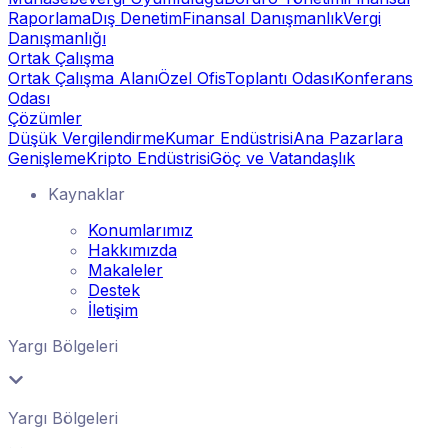
Raporlama
Dış Denetim
Finansal Danışmanlık
Vergi
Danışmanlığı
Ortak Çalışma
Ortak Çalışma Alanı
Özel Ofis
Toplantı Odası
Konferans
Odası
Çözümler
Düşük Vergilendirme
Kumar Endüstrisi
Ana Pazarlara
Genişleme
Kripto Endüstrisi
Göç ve Vatandaşlık
Kaynaklar
Konumlarımız
Hakkımızda
Makaleler
Destek
İletişim
Yargı Bölgeleri
Yargı Bölgeleri