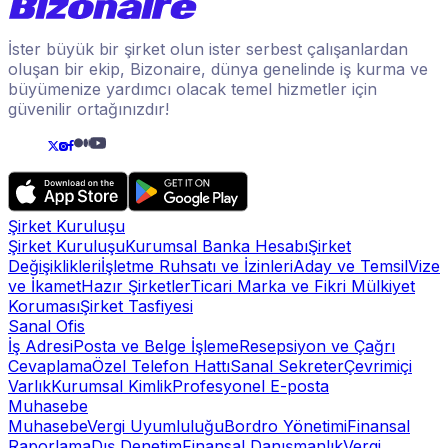
İster büyük bir şirket olun ister serbest çalışanlardan
oluşan bir ekip, Bizonaire, dünya genelinde iş kurma ve
büyümenize yardımcı olacak temel hizmetler için
güvenilir ortağınızdır!
Şirket Kuruluşu
Şirket Kuruluşu
Kurumsal Banka Hesabı
Şirket
Değişiklikleri
İşletme Ruhsatı ve İzinleri
Aday ve Temsil
Vize
ve İkamet
Hazır Şirketler
Ticari Marka ve Fikri Mülkiyet
Koruması
Şirket Tasfiyesi
Sanal Ofis
İş Adresi
Posta ve Belge İşleme
Resepsiyon ve Çağrı
Cevaplama
Özel Telefon Hattı
Sanal Sekreter
Çevrimiçi
Varlık
Kurumsal Kimlik
Profesyonel E-posta
Muhasebe
Muhasebe
Vergi Uyumluluğu
Bordro Yönetimi
Finansal
Raporlama
Dış Denetim
Finansal Danışmanlık
Vergi