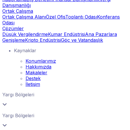
Danışmanlığı
Ortak Çalışma
Ortak Çalışma Alanı
Özel Ofis
Toplantı Odası
Konferans
Odası
Çözümler
Düşük Vergilendirme
Kumar Endüstrisi
Ana Pazarlara
Genişleme
Kripto Endüstrisi
Göç ve Vatandaşlık
Kaynaklar
Konumlarımız
Hakkımızda
Makaleler
Destek
İletişim
Yargı Bölgeleri
Yargı Bölgeleri